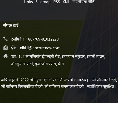
Links
Sitemap
RSS
XML
गोपनीयता नीति
संपर्क करें
टेलीफोन:
+86-769-81012293
ईमेल:
niki.li@encorenew.com
पता:
12# सानजियांग इंडस्ट्री रोड, हेंगक्वान समुदाय, हेंगली टाउन,
डोंगगुआन सिटी, गुआंग्डोंग प्रांत, चीन
कॉपीराइट © 2022 डोंगगुआन एनकोर एनर्जी कंपनी लिमिटेड। - ली पॉलिमर बैटरी,
ली पॉलिमर प्रिज़मैटिक बैटरी, ली पॉलिमर बेलनाकार बैटरी - सर्वाधिकार सुरक्षित।