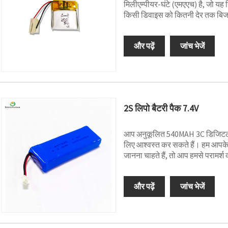
मिलीएम्पीयर-घंटे (एमएएच) है, जो यह न
किसी डिवाइस को कितनी देर तक बिज
और पढ़ें
जांच भेजें
2S लिपो बैटरी पैक 7.4V
आप अनुकूलित 540MAH 3C डिजिटल उत्
लिए आश्वस्त कर सकते हैं। हम आपके
जानना चाहते हैं, तो आप हमसे परामर्श 
और पढ़ें
जांच भेजें