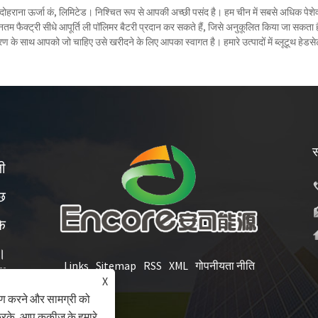
हराना ऊर्जा कं, लिमिटेड। निश्चित रूप से आपकी अच्छी पसंद है। हम चीन में सबसे अधिक पेशेवर ली
तम फैक्ट्री सीधे आपूर्ति ली पॉलिमर बैटरी प्रदान कर सकते हैं, जिसे अनुकूलित किया जा सकता 
ण के साथ आपको जो चाहिए उसे खरीदने के लिए आपका स्वागत है। हमारे उत्पादों में ब्लूटूथ हेडस
स
ली
ाछ
के
े।
Links
Sitemap
RSS
XML
गोपनीयता नीति
X
ेषण करने और सामग्री को
रके, आप कुकीज़ के हमारे