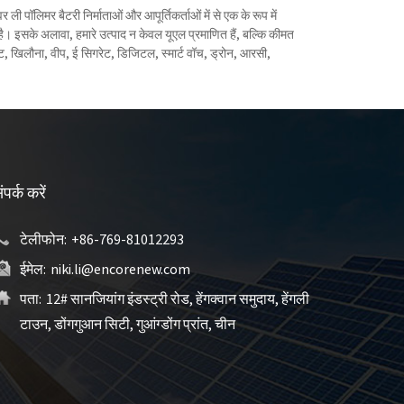
 पॉलिमर बैटरी निर्माताओं और आपूर्तिकर्ताओं में से एक के रूप में
है। इसके अलावा, हमारे उत्पाद न केवल यूएल प्रमाणित हैं, बल्कि कीमत
ेट, खिलौना, वीप, ई सिगरेट, डिजिटल, स्मार्ट वॉच, ड्रोन, आरसी,
ंपर्क करें
टेलीफोन:
+86-769-81012293
ईमेल:
niki.li@encorenew.com
पता:
12# सानजियांग इंडस्ट्री रोड, हेंगक्वान समुदाय, हेंगली
टाउन, डोंगगुआन सिटी, गुआंग्डोंग प्रांत, चीन