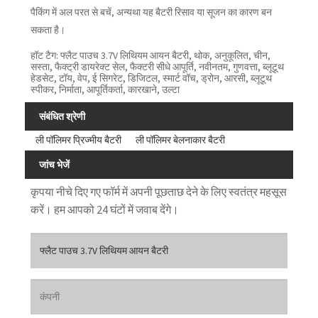
पैकिंग में अल परत से बचें, अन्यथा यह बैटरी रिसाव या सूजन का कारण बन
सकता है।
हॉट टैग: फ्लैट पाउच 3.7V लिथियम आयन बैटरी, थोक, अनुकूलित, चीन,
सस्ता, फैक्ट्री डायरेक्ट सेल, फैक्टरी सीधे आपूर्ति, नवीनतम, गुणवत्ता, ब्लूटूथ
हेडसेट, टॉय, वेप, ई सिगरेट, डिजिटल, स्मार्ट वॉच, ड्रोन, आरसी, ब्लूटूथ
स्पीकर, निर्माता, आपूर्तिकर्ता, कारखाने, उल्टा
संबंधित श्रेणी
ली पॉलिमर प्रिज्मीय बैटरी
ली पॉलिमर बेलनाकार बैटरी
जांच भेजें
कृपया नीचे दिए गए फॉर्म में अपनी पूछताछ देने के लिए स्वतंत्र महसूस
करें। हम आपको 24 घंटों में जवाब देंगे।