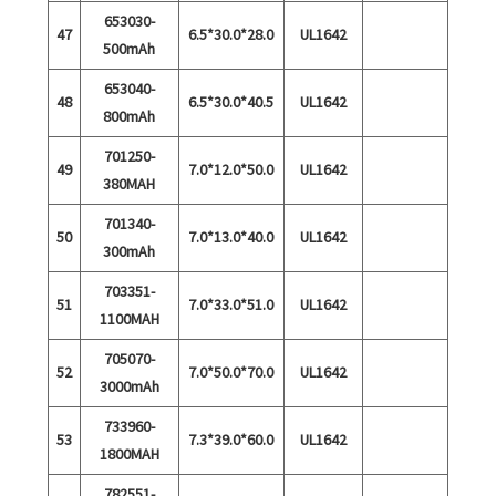
653030-
47
6.5*30.0*28.0
UL1642
500mAh
653040-
48
6.5*30.0*40.5
UL1642
800mAh
701250-
49
7.0*12.0*50.0
UL1642
380MAH
701340-
50
7.0*13.0*40.0
UL1642
300mAh
703351-
51
7.0*33.0*51.0
UL1642
1100MAH
705070-
52
7.0*50.0*70.0
UL1642
3000mAh
733960-
53
7.3*39.0*60.0
UL1642
1800MAH
782551-