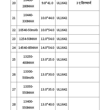
20
9.8*41.0
UL1642
3 ए डिस्चार्ज
280MAH
10440-
21
10.0*44.0
UL1642
330MAH
22
10540-50mAh
10.0*54.0
UL1642
23
1254-50MAH
12.0*54.0
UL1642
24
14540-85MAH
14.0*54.0
UL1642
13250-
25
13.0*25.0
UL1642
400MAH
13300-
26
13.0*30.0
UL1642
500mAh
13350-
27
13.0*35.0
UL1642
550MAH
13400-
28
13.0*40.0
UL1642
550MAH