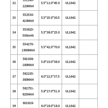
32
5.5*12.0*45.0
UL1642
220MAH
552530-
33
5.5*25.0*30.5
UL1642
410MAH
553825-
34
5.5*38.0*25.0
UL1642
500mAh
554270-
35
5.5*42.0*70.0
UL1642
1900MAH
581038-
36
5.8*10.0*38.0
UL1642
180MAH
582235-
37
6.0*22.5*37.5
UL1642
380MAH
582751-
38
5.8*27.0*51.0
UL1642
825MAH
601818-
39
6.0*18.0*18.0
UL1642