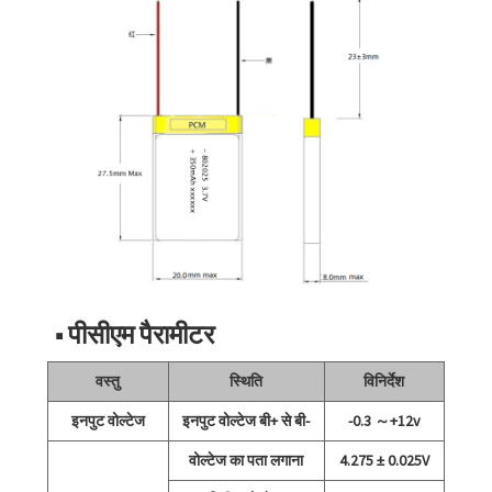
■ पीसीएम पैरामीटर
वस्तु
स्थिति
विनिर्देश
इनपुट वोल्टेज
इनपुट वोल्टेज बी+ से बी-
-0.3 ～+12v
वोल्टेज का पता लगाना
4.275 ± 0.025V