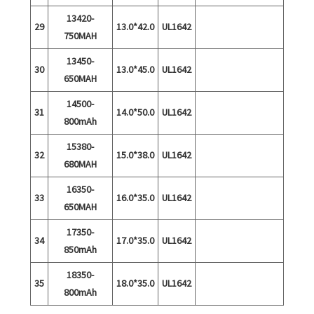
13420-
29
13.0*42.0
UL1642
750MAH
13450-
30
13.0*45.0
UL1642
650MAH
14500-
31
14.0*50.0
UL1642
800mAh
15380-
32
15.0*38.0
UL1642
680MAH
16350-
33
16.0*35.0
UL1642
650MAH
17350-
34
17.0*35.0
UL1642
850mAh
18350-
35
18.0*35.0
UL1642
800mAh