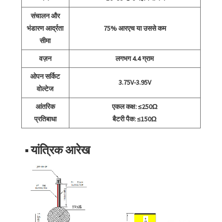
संचालन और
भंडारण आर्द्रता
75% आरएच या उससे कम
सीमा
वज़न
लगभग 4.4 ग्राम
ओपन सर्किट
3.75V-3.95V
वोल्टेज
आंतरिक
एकल कक्ष: ≤250Ω
प्रतिबाधा
बैटरी पैक: ≤150Ω
■ यांत्रिक आरेख