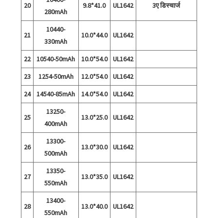
20
9.8*41.0
UL1642
3ए डिस्चार्ज
280mAh
10440-
21
10.0*44.0
UL1642
330mAh
22
10540-50mAh
10.0*54.0
UL1642
23
1254-50mAh
12.0*54.0
UL1642
24
14540-85mAh
14.0*54.0
UL1642
13250-
25
13.0*25.0
UL1642
400mAh
13300-
26
13.0*30.0
UL1642
500mAh
13350-
27
13.0*35.0
UL1642
550mAh
13400-
28
13.0*40.0
UL1642
550mAh