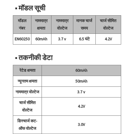
■ मॉडल सूची
मॉडल
नाममात्र
नाममात्र
मानक चार्ज
चार्ज सीमित
नंबर
क्षमता
वोल्टेज
समय
वोल्टेज
EN60250
60mAh
3.7 v
6.5 घंटे
4.2V
■ तकनीकी डेटा
रेटेड क्षमता
60mAh
न्यूनतम क्षमता
50mAh
नाममात्र वोल्टेज
3.7 v
चार्ज सीमित
4.2V
वोल्टेज
डिस्चार्ज कट-
3.0V
ऑफ वोल्टेज