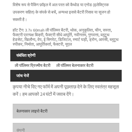
विशेष रूप से पैकिंग फ़ॉइल में अल परत को कैथोड या एनोड (इलेक्ट्रिक
उपकरण सहित) के संपर्क से बचें, अन्यथा इससे बैटरी रिसाव या सूजन हो
सकती है।
हॉट टैग: 3.7v 60mah ली पॉलिमर बैटरी, थोक, अनुकूलित, चीन, सस्ता,
फैक्टरी प्रत्यक्ष बिक्री, फैक्टरी सीधे आपूर्ति, नवीनतम, गुणवत्ता, ब्लूटूथ
हेडसेट, खिलौना, वेप, ई सिगरेट, डिजिटल, स्मार्ट घड़ी, ड्रोन, आरसी, ब्लूटूथ
स्पीकर, निर्माता, आपूर्तिकर्ता, फैक्टरी, यूएल
संबंधित श्रेणी
ली पॉलिमर प्रिज्मीय बैटरी
ली पॉलिमर बेलनाकार बैटरी
जांच भेजें
कृपया नीचे दिए गए फॉर्म में अपनी पूछताछ देने के लिए स्वतंत्र महसूस
करें। हम आपको 24 घंटों में जवाब देंगे।