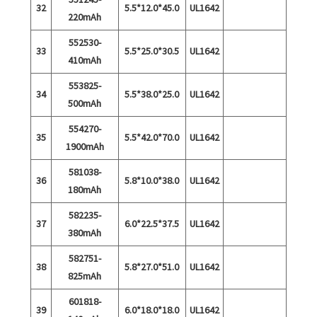
32
5.5*12.0*45.0
UL1642
220mAh
552530-
33
5.5*25.0*30.5
UL1642
410mAh
553825-
34
5.5*38.0*25.0
UL1642
500mAh
554270-
35
5.5*42.0*70.0
UL1642
1900mAh
581038-
36
5.8*10.0*38.0
UL1642
180mAh
582235-
37
6.0*22.5*37.5
UL1642
380mAh
582751-
38
5.8*27.0*51.0
UL1642
825mAh
601818-
39
6.0*18.0*18.0
UL1642