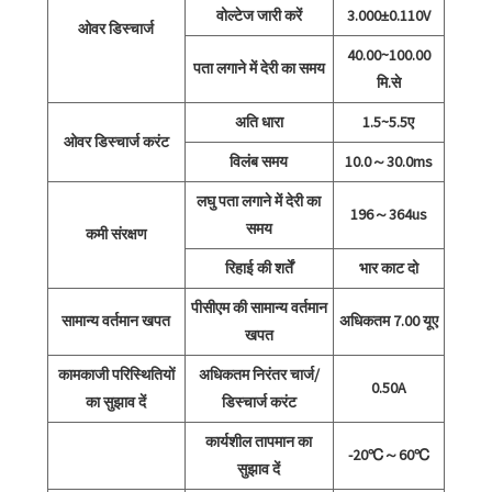
वोल्टेज जारी करें
3.000±0.110V
ओवर डिस्चार्ज
40.00~100.00
पता लगाने में देरी का समय
मि.से
अति धारा
1.5~5.5ए
ओवर डिस्चार्ज करंट
विलंब समय
10.0～30.0ms
लघु पता लगाने में देरी का
196～364us
समय
कमी संरक्षण
रिहाई की शर्तें
भार काट दो
पीसीएम की सामान्य वर्तमान
सामान्य वर्तमान खपत
अधिकतम 7.00 यूए
खपत
कामकाजी परिस्थितियों
अधिकतम निरंतर चार्ज/
0.50A
का सुझाव दें
डिस्चार्ज करंट
कार्यशील तापमान का
-20℃～60℃
सुझाव दें