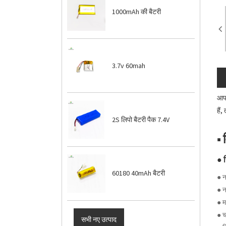
1000mAh की बैटरी
3.7v 60mah
आप 
हैं
2S लिपो बैटरी पैक 7.4V
■ 
● 
60180 40mAh बैटरी
● न
● न
● म
● 
सभी नए उत्पाद