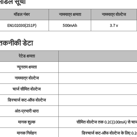
 मॉडल सूची
मॉडल नंबर
नाममात्र क्षमता
नाममात्र वोल्टेज
EN102030(2S1P)
500mAh
3.7 v
 तकनीकी डेटा
रेटेड क्षमता
न्यूनतम क्षमता
नाममात्र वोल्टेज
चार्ज सीमित वोल्टेज
डिस्चार्ज कट-ऑफ वोल्टेज
अंत-प्रभारी धारा
मानक शुल्क
सीमित वोल्टेज तक 0.2C(100mA) से चार्ज क
मानक निर्वहन
डिस्चार्ज कट-ऑफ वोल्टेज के लिए 0.