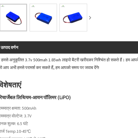
उत्पाद वर्णन
हमसे अनुकूलित 3.7v 500mah 1.85wh लाइपो बैटरी खरीदकर निश्चिंत हो सकते हैं। हम आपके
, तो आप अभी हमसे परामर्श कर सकते हैं, हम आपको समय पर जवाब देंगे!
विशेषताएं
रिचार्जेबल लिथियम-आयन पॉलिमर (LiPO)
ाममात्र क्षमता: 500mAh
ाममात्र वोल्टेज: 3.7V
ानक शुल्क: 6.5 घंटे
चार्ज Temp.10-45℃