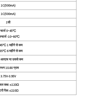
1C(500mA)
1C(500mA)
1सी
चार्ज 0~45℃
स्चार्ज -10~60℃
45℃ 1 महीने से कम
35℃ 6 महीने से कम
आरएच या उससे कम
गभग 10.80 ग्राम
3.75V-3.95V
कल कक्ष: ≤120Ω
ैटरी पैक: ≤210Ω