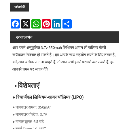
जांच भेजें
Facebook
X
WhatsApp
Pinterest
LinkedIn
Share
उत्पाद वर्णन
आप हमसे अनुकूलित 3.7v 350mah लिथियम आयन ली पॉलिमर बैटरी
खरीदकर निश्चिंत हो सकते हैं। हम आपके साथ सहयोग करने के लिए तत्पर हैं,
यदि आप अधिक जानना चाहते हैं, तो आप अभी हमसे परामर्श कर सकते हैं, हम
आपको समय पर जवाब देंगे!
■ विशेषताएं
● रिचार्जेबल लिथियम-आयन पॉलिमर (LiPO)
● नाममात्र क्षमता: 350mAh
● नाममात्र वोल्टेज: 3.7V
● मानक शुल्क: 6.5 घंटे
● चार्ज Temp.10-45℃