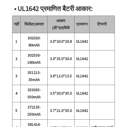
■ UL1642 प्रमाणित बैटरी आकार:
आकार
नहीं
सिलेंडर/क्षमता
प्रमाणन
टिप्पणी
(डी*एल)मिमी
302020-
1
3.0*20.0*20.8
UL1642
80mAh
302530-
2
3.0*25.0*30.0
UL1642
180mAh
351213-
3
3.6*12.0*13.5
UL1642
35mAh
353035-
4
3.5*30.0*35.0
UL1642
350mAh
372135-
5
3.7*21.0*35.0
UL1642
250mAh
381424-