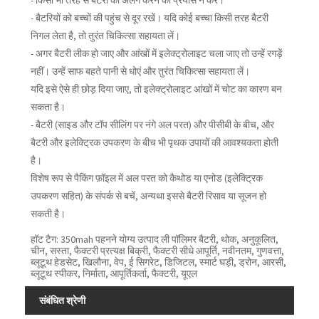
- किसी भी तरह से बैटरी को अलग करने का प्रयास न करें।
- बैटरियों को बच्चों की पहुंच से दूर रखें। यदि कोई बच्चा किसी तरह बैटरी
निगल लेता है, तो तुरंत चिकित्सा सहायता लें।
- अगर बैटरी लीक हो जाए और आंखों में इलेक्ट्रोलाइट चला जाए तो उन्हें रगड़ें
नहीं। उन्हें साफ बहते पानी से धोएं और तुरंत चिकित्सा सहायता लें।
यदि इसे ऐसे ही छोड़ दिया जाए, तो इलेक्ट्रोलाइट आंखों में चोट का कारण बन
सकता है।
- बैटरी (साइड और टॉप सीलिंग पर नंगे अल परत) और पीसीबी के बीच, और
बैटरी और इलेक्ट्रिक उपकरण के बीच भी पृथक उपायों की आवश्यकता होती
है।
विशेष रूप से पैकिंग फ़ॉइल में अल परत को कैथोड या एनोड (इलेक्ट्रिक
उपकरण सहित) के संपर्क से बचें, अन्यथा इससे बैटरी रिसाव या सूजन हो
सकती है।
हॉट टैग: 350mah पहनने योग्य उत्पाद ली पॉलिमर बैटरी, थोक, अनुकूलित,
चीन, सस्ता, फैक्टरी प्रत्यक्ष बिक्री, फैक्टरी सीधे आपूर्ति, नवीनतम, गुणवत्ता,
ब्लूटूथ हेडसेट, खिलौना, वेप, ई सिगरेट, डिजिटल, स्मार्ट घड़ी, ड्रोन, आरसी,
ब्लूटूथ स्पीकर, निर्माता, आपूर्तिकर्ता, फैक्टरी, यूएल
संबंधित श्रेणी