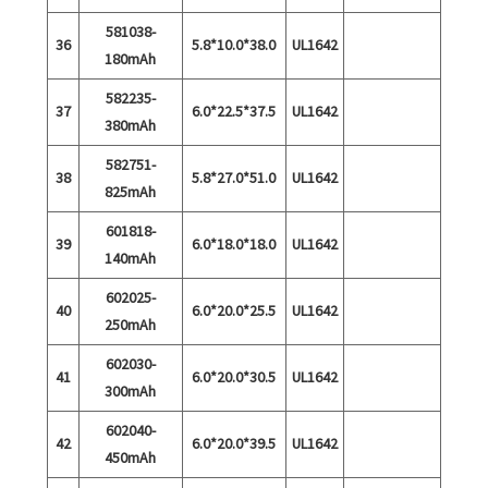
581038-
36
5.8*10.0*38.0
UL1642
180mAh
582235-
37
6.0*22.5*37.5
UL1642
380mAh
582751-
38
5.8*27.0*51.0
UL1642
825mAh
601818-
39
6.0*18.0*18.0
UL1642
140mAh
602025-
40
6.0*20.0*25.5
UL1642
250mAh
602030-
41
6.0*20.0*30.5
UL1642
300mAh
602040-
42
6.0*20.0*39.5
UL1642
450mAh