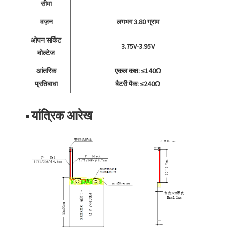
सीमा
वज़न
लगभग 3.80 ग्राम
ओपन सर्किट
3.75V-3.95V
वोल्टेज
आंतरिक
एकल कक्ष: ≤140Ω
प्रतिबाधा
बैटरी पैक: ≤240Ω
■ यांत्रिक आरेख