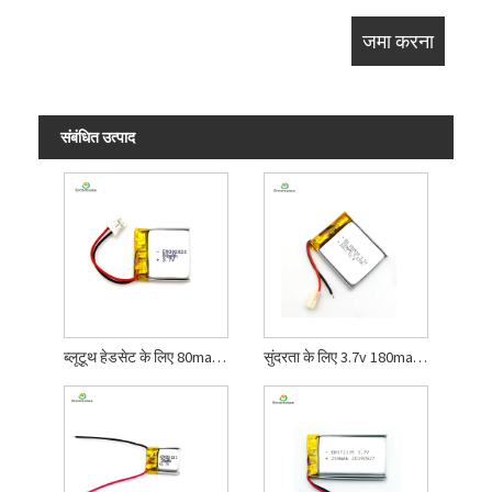
संबंधित उत्पाद
ब्लूटूथ हेडसेट के लिए 80mah ली पॉलिमर बैटरी
सुंदरता के लिए 3.7v 180mah लीपो बैटरी