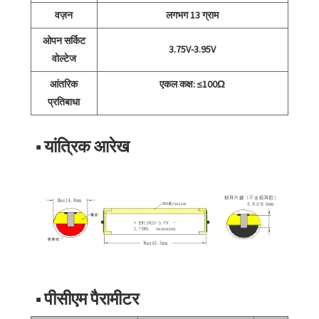
वज़न
लगभग 13 ग्राम
ओपन सर्किट
3.75V-3.95V
वोल्टेज
आंतरिक
एकल कक्ष: ≤100Ω
प्रतिबाधा
■ यांत्रिक आरेख
■ पीसीएम पैरामीटर