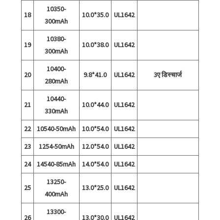
10350-
18
10.0*35.0
UL1642
300mAh
10380-
19
10.0*38.0
UL1642
300mAh
10400-
20
9.8*41.0
UL1642
3ए डिस्चार्ज
280mAh
10440-
21
10.0*44.0
UL1642
330mAh
22
10540-50mAh
10.0*54.0
UL1642
23
1254-50mAh
12.0*54.0
UL1642
24
14540-85mAh
14.0*54.0
UL1642
13250-
25
13.0*25.0
UL1642
400mAh
13300-
26
13.0*30.0
UL1642