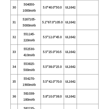
504050-
30
5.0*40.0*50.0
UL1642
1000mAh
5267105-
31
5.2*67.0*105.0
UL1642
5000mAh
551245-
32
5.5*12.0*45.0
UL1642
220mAh
552530-
33
5.5*25.0*30.5
UL1642
410mAh
553825-
34
5.5*38.0*25.0
UL1642
500mAh
554270-
35
5.5*42.0*70.0
UL1642
1900mAh
581038-
36
5.8*10.0*38.0
UL1642
180mAh
582235-