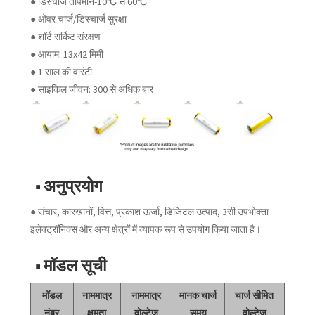
● डिस्चार्ज तापमान-10℃ से 60℃
● ओवर चार्ज/डिस्चार्ज सुरक्षा
● शॉर्ट सर्किट संरक्षण
● आयाम: 13x42 मिमी
● 1 साल की वारंटी
● साइकिल जीवन: 300 से अधिक बार
■ अनुप्रयोग
● संचार, कारखानों, वित्त, प्रकाश ऊर्जा, डिजिटल उत्पाद, 3सी उपभोक्ता
इलेक्ट्रॉनिक्स और अन्य क्षेत्रों में व्यापक रूप से उपयोग किया जाता है।
■ मॉडल सूची
मॉडल
नाममात्र
नाममात्र
मानक चार्ज
चार्ज सीमित
नंबर
क्षमता
वोल्टेज
समय
वोल्टेज