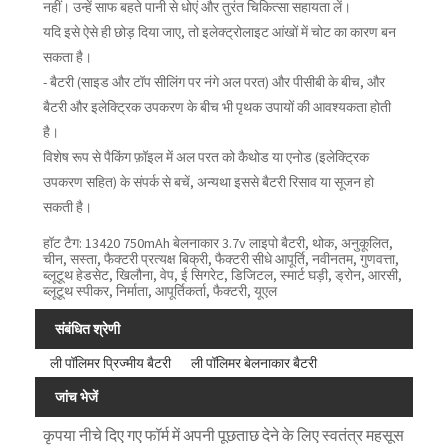
नहीं। उन्हें साफ बहते पानी से धोएं और तुरंत चिकित्सा सहायता लें।
यदि इसे ऐसे ही छोड़ दिया जाए, तो इलेक्ट्रोलाइट आंखों में चोट का कारण बन
सकता है।
- बैटरी (साइड और टॉप सीलिंग पर नंगे अल परत) और पीसीबी के बीच, और
बैटरी और इलेक्ट्रिक उपकरण के बीच भी पृथक उपायों की आवश्यकता होती
है।
विशेष रूप से पैकिंग फ़ॉइल में अल परत को कैथोड या एनोड (इलेक्ट्रिक
उपकरण सहित) के संपर्क से बचें, अन्यथा इससे बैटरी रिसाव या सूजन हो
सकती है।
हॉट टैग: 13420 750mAh बेलनाकार 3.7v लाइपो बैटरी, थोक, अनुकूलित,
चीन, सस्ता, फैक्टरी प्रत्यक्ष बिक्री, फैक्टरी सीधे आपूर्ति, नवीनतम, गुणवत्ता,
ब्लूटूथ हेडसेट, खिलौना, वेप, ई सिगरेट, डिजिटल, स्मार्ट घड़ी, ड्रोन, आरसी,
ब्लूटूथ स्पीकर, निर्माता, आपूर्तिकर्ता, फैक्टरी, यूएल
संबंधित श्रेणी
ली पॉलिमर प्रिज्मीय बैटरी
ली पॉलिमर बेलनाकार बैटरी
जांच भेजें
कृपया नीचे दिए गए फॉर्म में अपनी पूछताछ देने के लिए स्वतंत्र महसूस